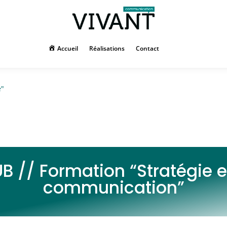
Accueil
Réalisations
Contact
e"
B // Formation “Stratégie e
communication”