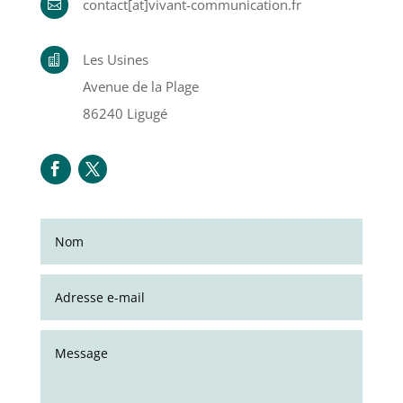
contact[at]vivant-communication.fr

Les Usines

Avenue de la Plage
86240 Ligugé